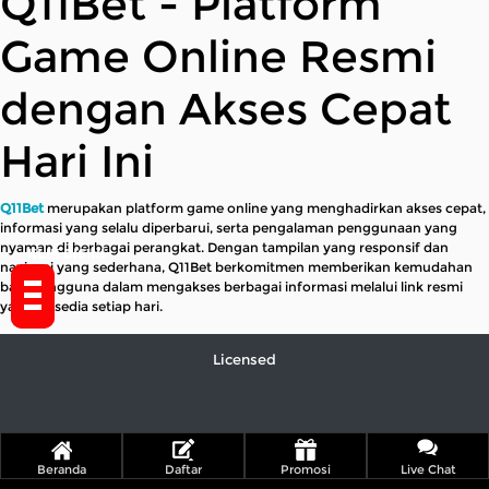
Q11Bet - Platform
Promosi
Game Online Resmi
Hubungi Kami
dengan Akses Cepat
Live Chat
Hari Ini
Pengaduan Customer
Q11Bet
merupakan platform game online yang menghadirkan akses cepat,
Pilih Bahasa:
informasi yang selalu diperbarui, serta pengalaman penggunaan yang
nyaman di berbagai perangkat. Dengan tampilan yang responsif dan
KLIK DISINI
KLIK DISINI
navigasi yang sederhana, Q11Bet berkomitmen memberikan kemudahan
bagi pengguna dalam mengakses berbagai informasi melalui link resmi
yang tersedia setiap hari.
MASUK
DAFTAR
Licensed
&copy; Q11Bet - Platform Game Online Resmi
dengan Akses Cepat Hari Ini. Hak Cipta
Dilindungi.
Beranda
Daftar
Promosi
Live Chat